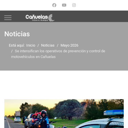
Noticias
Está aquí:
Inicio
Noticias
Mayo 2026
Se intensifican los operativos de prevención y control de
motovehículos en Cañuelas