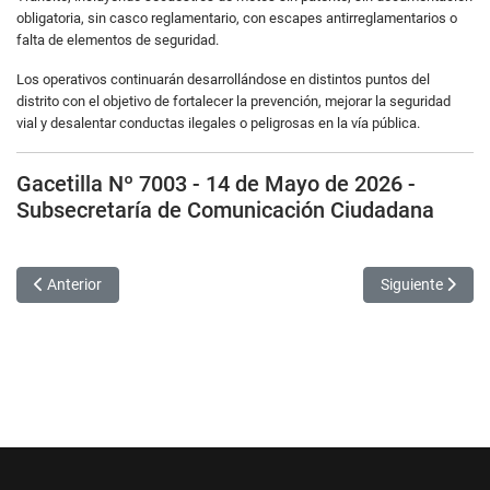
obligatoria, sin casco reglamentario, con escapes antirreglamentarios o
falta de elementos de seguridad.
Los operativos continuarán desarrollándose en distintos puntos del
distrito con el objetivo de fortalecer la prevención, mejorar la seguridad
vial y desalentar conductas ilegales o peligrosas en la vía pública.
Gacetilla Nº 7003 - 14 de Mayo de 2026 -
Subsecretaría de Comunicación Ciudadana
Artículo anterior: Servicios Públicos continúa con trabajos de mante
Artículo siguien
Anterior
Siguiente